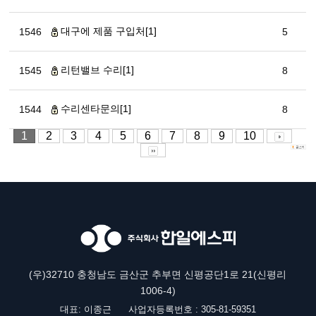
대구에 제품 구입처[1]
1546
5
리턴밸브 수리[1]
1545
8
수리센타문의[1]
1544
8
1
2
3
4
5
6
7
8
9
10
(우)32710 충청남도 금산군 추부면 신평공단1로 21(신평리
1006-4)
대표: 이종근
사업자등록번호 : 305-81-59351