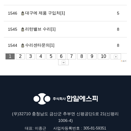
대구에 제품 구입처[1]
1546
5
리턴밸브 수리[1]
1545
8
수리센타문의[1]
1544
8
1
2
3
4
5
6
7
8
9
10
(우)32710 충청남도 금산군 추부면 신평공단1로 21(신평리
1006-4)
대표: 이종근
사업자등록번호 : 305-81-59351