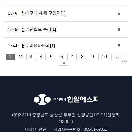
대구에 제품 구입처[1]
1546
5
리턴밸브 수리[1]
1545
8
수리센타문의[1]
1544
8
1
2
3
4
5
6
7
8
9
10
(우)32710 충청남도 금산군 추부면 신평공단1로 21(신평리
1006-4)
대표: 이종근
사업자등록번호 : 305-81-59351