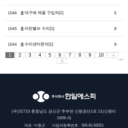
대구에 제품 구입처[1]
1546
5
리턴밸브 수리[1]
1545
8
수리센타문의[1]
1544
8
1
2
3
4
5
6
7
8
9
10
(우)32710 충청남도 금산군 추부면 신평공단1로 21(신평리
1006-4)
대표: 이종근
사업자등록번호 : 305-81-59351